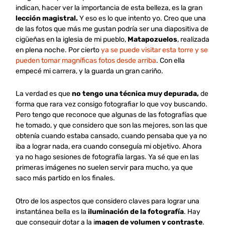
indican, hacer ver la importancia de esta belleza, es la gran
lección magistral.
Y eso es lo que intento yo. Creo que una
de las fotos que más me gustan podría ser una diapositiva de
cigüeñas en la iglesia de mi pueblo,
Matapozuelos
, realizada
en plena noche. Por cierto
ya se puede visitar esta torre y se
pueden tomar magníficas fotos desde arriba
. Con ella
empecé mi carrera, y la guarda un gran cariño.
La verdad es que
no tengo una técnica muy depurada,
de
forma que rara vez consigo fotografiar lo que voy buscando.
Pero tengo que reconoce que algunas de las fotografías que
he tomado, y que considero que son las mejores, son las que
obtenía cuando estaba cansado, cuando pensaba que ya no
iba a lograr nada, era cuando conseguía mi objetivo. Ahora
ya no hago sesiones de fotografía largas. Ya sé que en las
primeras imágenes no suelen servir para mucho, ya que
saco más partido en los finales.
Otro de los aspectos que considero claves para lograr una
instantánea bella es la
iluminación de la fotografía
. Hay
que conseguir dotar a la i
magen de volumen y contraste
.