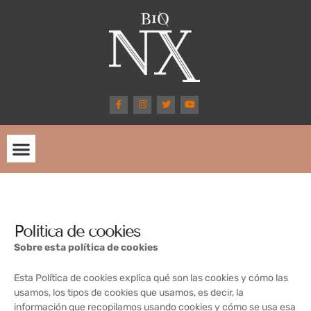
Ir
al
contenido
F
I
T
Y
a
n
w
o
c
s
i
u
e
t
t
t
b
a
t
u
o
g
e
b
o
r
r
e
k
a
-
m
TE GUSTARÁ SABER
f
Politica de cookies
Sobre esta política de cookies
Esta Política de cookies explica qué son las cookies y cómo las
usamos, los tipos de cookies que usamos, es decir, la
información que recopilamos usando cookies y cómo se usa esa