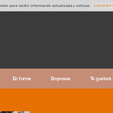
letín para recibir información actualizada y noticias
SUSCRIBIT
En forma
Empresas
Te gustará