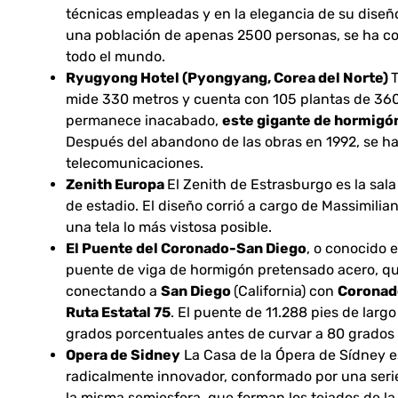
técnicas empleadas y en la elegancia de su diseño
una población de apenas 2500 personas, se ha c
todo el mundo.
Ryugyong Hotel (Pyongyang, Corea del Norte)
T
mide 330 metros y cuenta con 105 plantas de 360
permanece inacabado,
este gigante de hormigó
Después del abandono de las obras en 1992, se ha
telecomunicaciones.
Zenith Europa
El Zenith de Estrasburgo es la sala
de estadio. El diseño corrió a cargo de Massimilia
una tela lo más vistosa posible.
El Puente del Coronado-San Diego
, o conocido 
puente de viga de hormigón pretensado acero, que
conectando a
San Diego
(California) con
Coronad
Ruta Estatal 75
. El puente de 11.288 pies de larg
grados porcentuales antes de curvar a 80 grados
Opera de Sidney
La Casa de la Ópera de Sídney e
radicalmente innovador, conformado por una ser
la misma semiesfera, que forman los tejados de la