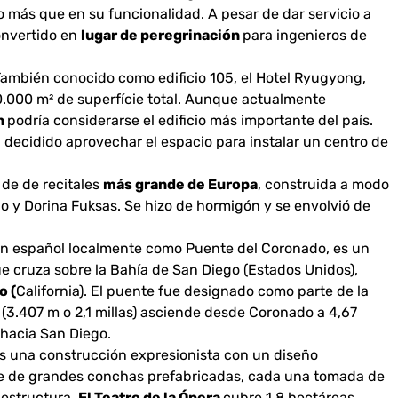
 más que en su funcionalidad. A pesar de dar servicio a
onvertido en
lugar de peregrinación
para ingenieros de
ambién conocido como edificio 105, el Hotel Ryugyong,
.000 m² de superfície total. Aunque actualmente
n
podría considerarse el edificio más importante del país.
 decidido aprovechar el espacio para instalar un centro de
 de de recitales
más grande de Europa
, construida a modo
no y Dorina Fuksas. Se hizo de hormigón y se envolvió de
en español localmente como Puente del Coronado, es un
 cruza sobre la Bahía de San Diego (Estados Unidos),
o (
California). El puente fue designado como parte de la
o (3.407 m o 2,1 millas) asciende desde Coronado a 4,67
 hacia San Diego.
s una construcción expresionista con un diseño
ie de grandes conchas prefabricadas, cada una tomada de
 estructura.
El Teatro de la Ópera
cubre 1,8 hectáreas.