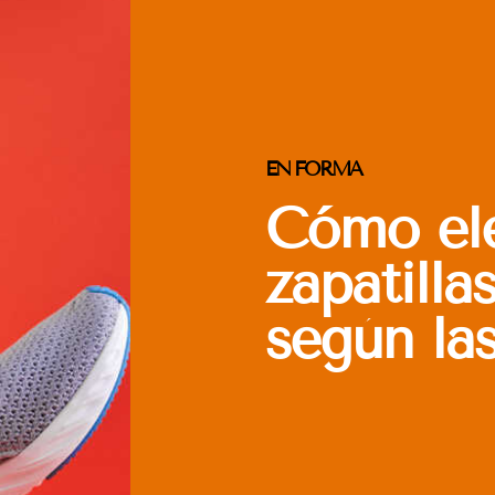
EN FORMA
Cómo ele
zapatilla
según la