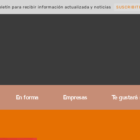
letín para recibir información actualizada y noticias
SUSCRIBIT
En forma
Empresas
Te gustará