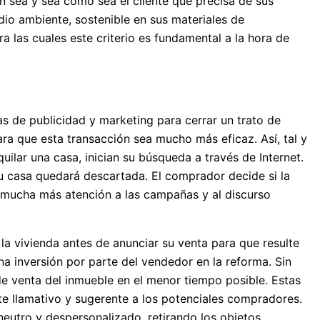
en sea y sea como sea el cliente que precisa de sus
io ambiente, sostenible en sus materiales de
a las cuales este criterio es fundamental a la hora de
as de publicidad y marketing para cerrar un trato de
ra que esta transacción sea mucho más eficaz. Así, tal y
ilar una casa, inician su búsqueda a través de Internet.
 tu casa quedará descartada. El comprador decide si la
 mucha más atención a las campañas y al discurso
a vivienda antes de anunciar su venta para que resulte
a inversión por parte del vendedor en la reforma. Sin
de venta del inmueble en el menor tiempo posible. Estas
e llamativo y sugerente a los potenciales compradores.
eutro y despersonalizado, retirando los objetos