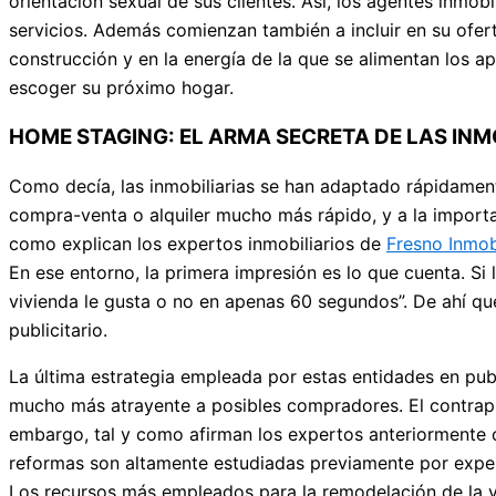
orientación sexual de sus clientes. Así, los agentes inmob
servicios. Además comienzan también a incluir en su ofer
construcción y en la energía de la que se alimentan los a
escoger su próximo hogar.
HOME STAGING: EL ARMA SECRETA DE LAS INMO
Como decía, las inmobiliarias se han adaptado rápidamente
compra-venta o alquiler mucho más rápido, y a la importa
como explican los expertos inmobiliarios de
Fresno Inmobi
En ese entorno, la primera impresión es lo que cuenta. Si
vivienda le gusta o no en apenas 60 segundos”. De ahí q
publicitario.
La última estrategia empleada por estas entidades en pub
mucho más atrayente a posibles compradores. El contrapun
embargo, tal y como afirman los expertos anteriormente ci
reformas son altamente estudiadas previamente por expert
Los recursos más empleados para la remodelación de la vi