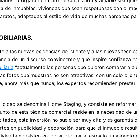
iliarios, otorgarán un trato personalizado y amable sea qui
ta de inmuebles, viviendas que sean respetuosas con el med
paratos, adaptadas al estilo de vida de muchas personas par
BILIARIAS.
 a las nuevas exigencias del cliente y a las nuevas técnic
ncia de un discurso convincente y que inspire confianza pa
liaria
“actualmente las personas que quieren comprar o alqu
 las fotos que muestras no son atractivas, con un solo clic
ue, ahora más que nunca, los expertos recomienden prestar
licidad se denomina Home Staging, y consiste en reformar l
to de esta técnica comercial reside en la necesidad de un
tados, esta inversión no suele ser muy alta y es garantía 
os en publicidad y decoración para que el inmueble result
vienda consisten en lograr otorgar al espacio un aspecto n