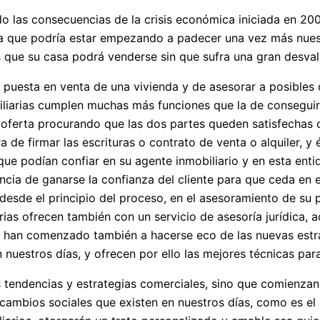
ndo las consecuencias de la crisis económica iniciada en 2
a que podría estar empezando a padecer una vez más nuestr
s que su casa podrá venderse sin que sufra una gran desval
e puesta en venta de una vivienda y de asesorar a posibles
obiliarias cumplen muchas más funciones que la de conseguir
ferta procurando que las dos partes queden satisfechas co
ora de firmar las escrituras o contrato de venta o alquiler, 
 que podían confiar en su agente inmobiliario y en esta enti
ncia de ganarse la confianza del cliente para que ceda en e
esde el principio del proceso, en el asesoramiento de su pr
rias ofrecen también con un servicio de asesoría jurídica, 
llas han comenzado también a hacerse eco de las nuevas est
nuestros días, y ofrecen por ello las mejores técnicas para
 tendencias y estrategias comerciales, sino que comienzan
cambios sociales que existen en nuestros días, como es el re