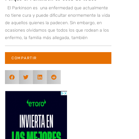
El Parkinson es una enfermedad que actualmente
no tiene cura y puede dificultar enormemente la vida
de aquellos quienes la padecen. Sin embargo, en
ocasiones olvidamos que todos los que rodean a los
enfermo, la familia más allegada, también
COMPARTIR